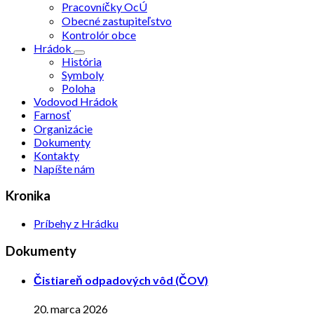
Pracovníčky OcÚ
Obecné zastupiteľstvo
Kontrolór obce
Hrádok
História
Symboly
Poloha
Vodovod Hrádok
Farnosť
Organizácie
Dokumenty
Kontakty
Napíšte nám
Kronika
Príbehy z Hrádku
Dokumenty
Čistiareň odpadových vôd (ČOV)
20. marca 2026