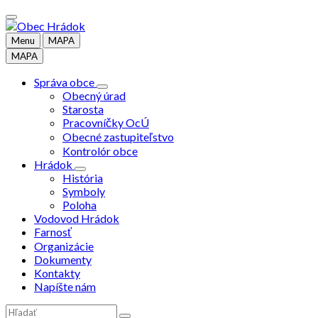
Preskočiť
Preskočiť
Preskočiť
na
na
na
obsah
ľavý
pätičku
Menu
MAPA
panel
MAPA
Správa obce
Obecný úrad
Starosta
Pracovníčky OcÚ
Obecné zastupiteľstvo
Kontrolór obce
Hrádok
História
Symboly
Poloha
Vodovod Hrádok
Farnosť
Organizácie
Dokumenty
Kontakty
Napíšte nám
Vyhľadávanie: