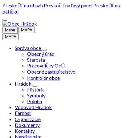
Preskočiť na obsah
Preskočiť na ľavý panel
Preskočiť na
pätičku
Menu
MAPA
MAPA
Správa obce
Obecný úrad
Starosta
Pracovníčky OcÚ
Obecné zastupiteľstvo
Kontrolór obce
Hrádok
História
Symboly
Poloha
Vodovod Hrádok
Farnosť
Organizácie
Dokumenty
Kontakty
Napíšte nám