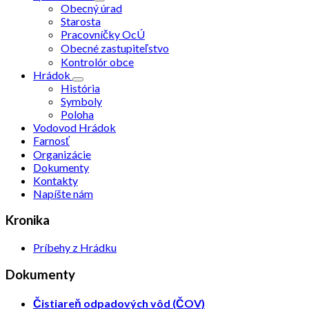
Obecný úrad
Starosta
Pracovníčky OcÚ
Obecné zastupiteľstvo
Kontrolór obce
Hrádok
História
Symboly
Poloha
Vodovod Hrádok
Farnosť
Organizácie
Dokumenty
Kontakty
Napíšte nám
Kronika
Príbehy z Hrádku
Dokumenty
Čistiareň odpadových vôd (ČOV)