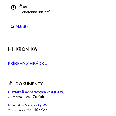
Čas
Celodenná udalosť
Aktivity
KRONIKA
PRÍBEHY Z HRÁDKU
DOKUMENTY
Čistiareň odpadových vôd (ČOV)
20. marca 2026
7 príloh
Hrádok – Nabíjačky VV
9. februára 2026
10 príloh