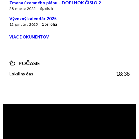
Zmena územného plánu – DOPLNOK ČÍSLO 2
28. marca 2025
8 príloh
Vývozný kalendár 2025
12. januára 2025
1 príloha
VIAC DOKUMENTOV
POČASIE
18:38
Lokálny čas