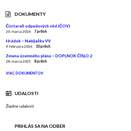
DOKUMENTY
Čistiareň odpadových vôd (ČOV)
20. marca 2026
7 príloh
Hrádok – Nabíjačky VV
9. februára 2026
10 príloh
Zmena územného plánu – DOPLNOK ČÍSLO 2
28. marca 2025
8 príloh
VIAC DOKUMENTOV
UDALOSTI
Žiadne udalosti
PRIHLÁS SA NA ODBER