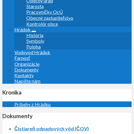
Obecný úrad
Starosta
Pracovníčky OcÚ
Obecné zastupiteľstvo
Kontrolór obce
Hrádok
História
Symboly
Poloha
Vodovod Hrádok
Farnosť
Organizácie
Dokumenty
Kontakty
Napíšte nám
Kronika
Príbehy z Hrádku
Dokumenty
Čistiareň odpadových vôd (ČOV)