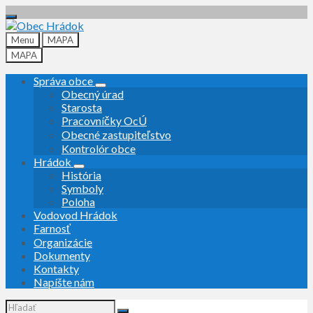
Preskočiť
Preskočiť
Preskočiť
na
na
na
obsah
ľavý
pätičku
Menu
MAPA
panel
MAPA
Správa obce
Obecný úrad
Starosta
Pracovníčky OcÚ
Obecné zastupiteľstvo
Kontrolór obce
Hrádok
História
Symboly
Poloha
Vodovod Hrádok
Farnosť
Organizácie
Dokumenty
Kontakty
Napíšte nám
Vyhľadávanie: