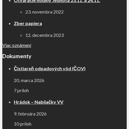
Otváracie hodiny Jednota 23.11. a 24.11.
23. novembra 2022
Zber papiera
12. decembra 2023
Viac oznámení
Dokumenty
Čistiareň odpadových vôd (ČOV)
20. marca 2026
7 príloh
Hrádok – Nabíjačky VV
9. februára 2026
10 príloh