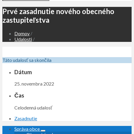
Prvé zasadnutie nového obecného
zastupiteľstva
Domov
/
Udalosti
/
Táto udalosť sa skončila
Dátum
25. novembra 2022
Čas
Celodenná udalosť
Zasadnutie
Správa obce