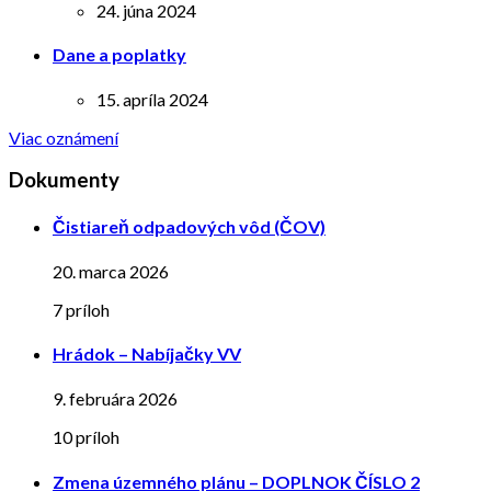
24. júna 2024
Dane a poplatky
15. apríla 2024
Viac oznámení
Dokumenty
Čistiareň odpadových vôd (ČOV)
20. marca 2026
7 príloh
Hrádok – Nabíjačky VV
9. februára 2026
10 príloh
Zmena územného plánu – DOPLNOK ČÍSLO 2