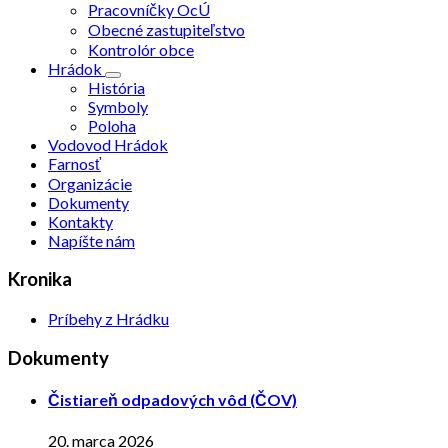
Pracovníčky OcÚ
Obecné zastupiteľstvo
Kontrolór obce
Hrádok
História
Symboly
Poloha
Vodovod Hrádok
Farnosť
Organizácie
Dokumenty
Kontakty
Napíšte nám
Kronika
Príbehy z Hrádku
Dokumenty
Čistiareň odpadových vôd (ČOV)
20. marca 2026