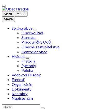
Preskočiť
Preskočiť
Preskočiť
na
na
na
obsah
ľavý
pätičku
Menu
MAPA
panel
MAPA
Správa obce
Obecný úrad
Starosta
Pracovníčky OcÚ
Obecné zastupiteľstvo
Kontrolór obce
Hrádok
História
Symboly
Poloha
Vodovod Hrádok
Farnosť
Organizácie
Dokumenty
Kontakty
Napíšte nám
Vyhľadávanie: