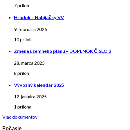
7 príloh
Hrádok – Nabíjačky VV
9. februára 2026
10 príloh
Zmena územného plánu – DOPLNOK ČÍSLO 2
28. marca 2025
8 príloh
Vývozný kalendár 2025
12. januára 2025
1 príloha
Viac dokumentov
Počasie