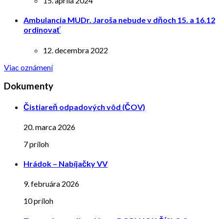
15. apríla 2024
Ambulancia MUDr. Jaroša nebude v dňoch 15. a 16.12
ordinovať
12. decembra 2022
Viac oznámení
Dokumenty
Čistiareň odpadových vôd (ČOV)
20. marca 2026
7 príloh
Hrádok – Nabíjačky VV
9. februára 2026
10 príloh