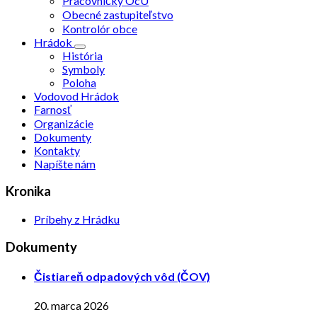
Pracovníčky OcÚ
Obecné zastupiteľstvo
Kontrolór obce
Hrádok
História
Symboly
Poloha
Vodovod Hrádok
Farnosť
Organizácie
Dokumenty
Kontakty
Napíšte nám
Kronika
Príbehy z Hrádku
Dokumenty
Čistiareň odpadových vôd (ČOV)
20. marca 2026