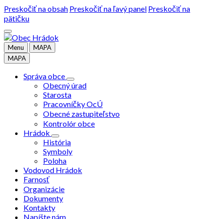
Preskočiť na obsah
Preskočiť na ľavý panel
Preskočiť na
pätičku
Menu
MAPA
MAPA
Správa obce
Obecný úrad
Starosta
Pracovníčky OcÚ
Obecné zastupiteľstvo
Kontrolór obce
Hrádok
História
Symboly
Poloha
Vodovod Hrádok
Farnosť
Organizácie
Dokumenty
Kontakty
Napíšte nám