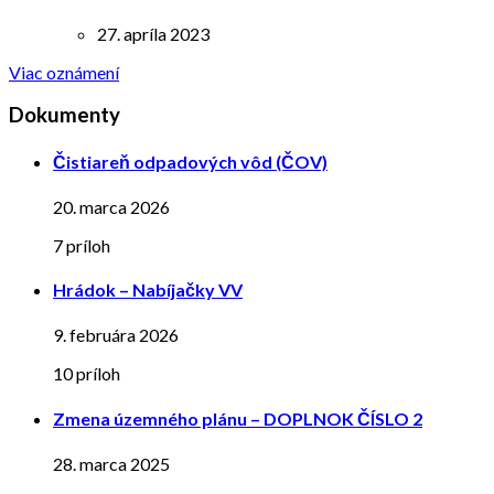
27. apríla 2023
Viac oznámení
Dokumenty
Čistiareň odpadových vôd (ČOV)
20. marca 2026
7 príloh
Hrádok – Nabíjačky VV
9. februára 2026
10 príloh
Zmena územného plánu – DOPLNOK ČÍSLO 2
28. marca 2025