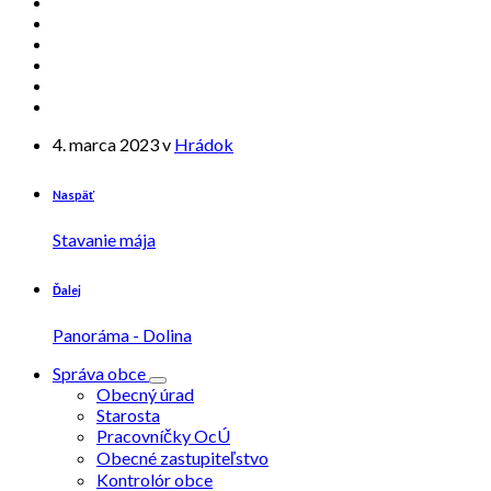
4. marca 2023
v
Hrádok
Naspäť
Stavanie mája
Ďalej
Panoráma - Dolina
Správa obce
Obecný úrad
Starosta
Pracovníčky OcÚ
Obecné zastupiteľstvo
Kontrolór obce