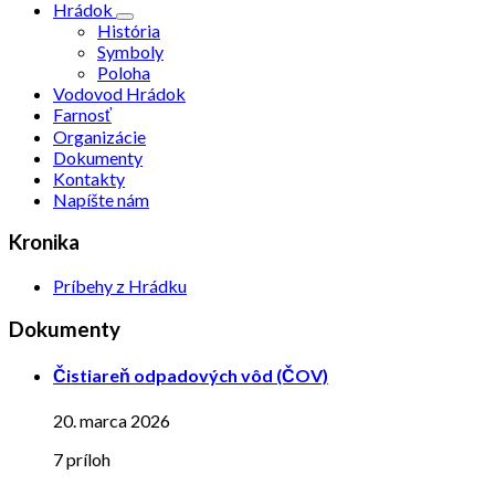
Hrádok
História
Symboly
Poloha
Vodovod Hrádok
Farnosť
Organizácie
Dokumenty
Kontakty
Napíšte nám
Kronika
Príbehy z Hrádku
Dokumenty
Čistiareň odpadových vôd (ČOV)
20. marca 2026
7 príloh