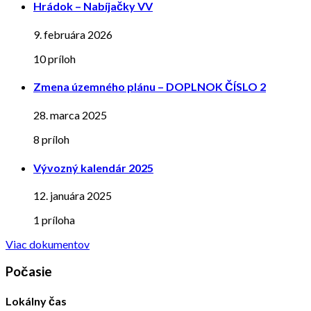
Hrádok – Nabíjačky VV
9. februára 2026
10 príloh
Zmena územného plánu – DOPLNOK ČÍSLO 2
28. marca 2025
8 príloh
Vývozný kalendár 2025
12. januára 2025
1 príloha
Viac dokumentov
Počasie
Lokálny čas