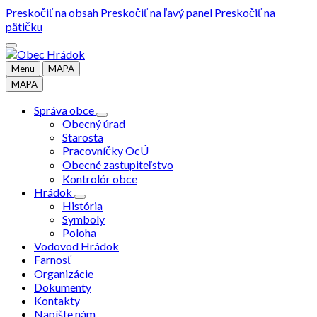
Preskočiť na obsah
Preskočiť na ľavý panel
Preskočiť na
pätičku
Menu
MAPA
MAPA
Správa obce
Obecný úrad
Starosta
Pracovníčky OcÚ
Obecné zastupiteľstvo
Kontrolór obce
Hrádok
História
Symboly
Poloha
Vodovod Hrádok
Farnosť
Organizácie
Dokumenty
Kontakty
Napíšte nám